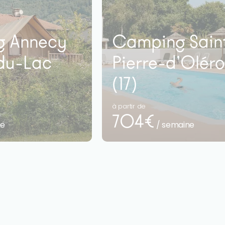
 Annecy
Camping Sain
-du-Lac
Pierre-d’Olér
(17)
à partir de
704€
ne
/ semaine