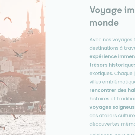
Voyage imm
monde
Avec nos voyages t
destinations à trav
expérience immers
trésors historique
exotiques. Chaque j
villes emblématiqu
rencontrer des ha
histoires et tradit
voyages soigneus
des ateliers cultur
découvertes mémo