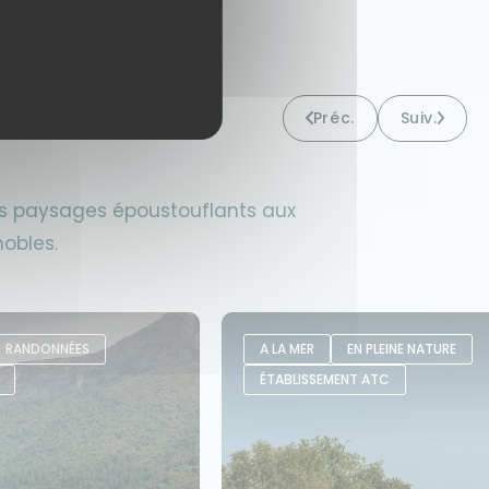
Préc.
Suiv.
des paysages époustouflants aux
obles.
RANDONNÉES
A LA MER
EN PLEINE NATURE
ÉTABLISSEMENT ATC