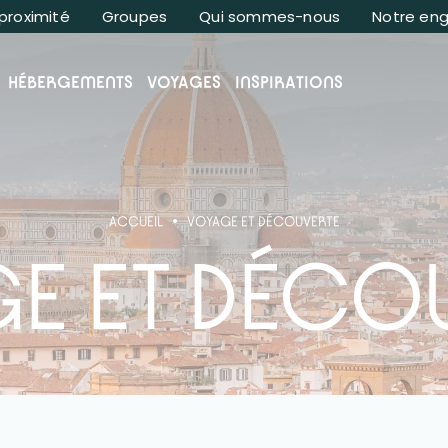
 proximité
Groupes
Qui sommes-nous
Notre en
HÉBERGEMENTS
VOYAGES
INSPIRATIONS
ACCUEIL
VOYAGE ET DÉCOUVERTE
E ET DÉCO