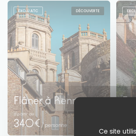
EXCLU ATC
DÉCOUVERTE
EXCL
Flâner à Rennes
Es
à partir de
à parti
340€
94
/ personne
Ce site uti