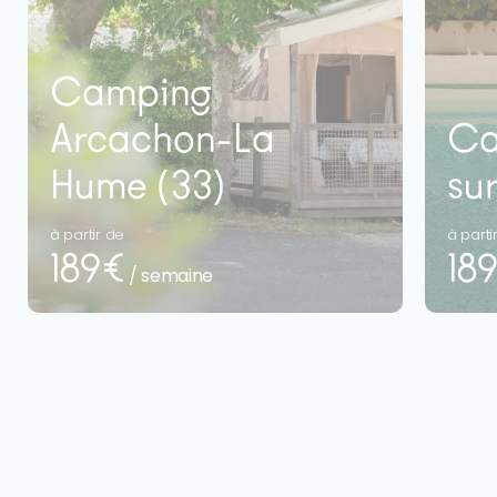
Camping
Arcachon-La
Ca
Hume (33)
su
à partir de
à parti
189€
18
/ semaine