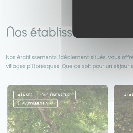
Nos établissements
Nos établissements, idéalement situés, vous off
villages pittoresques. Que ce soit pour un séjou
A LA MER
EN PLEINE NATURE
A LA
ÉTABLISSEMENT ATC