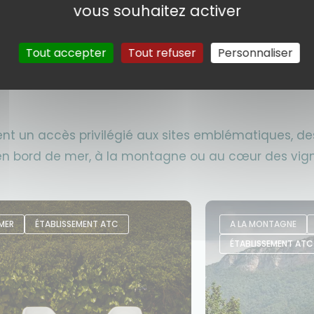
vous souhaitez activer
Tout accepter
Tout refuser
Personnaliser
rent un accès privilégié aux sites emblématiques, 
r en bord de mer, à la montagne ou au cœur des vign
 MER
ÉTABLISSEMENT ATC
A LA MONTAGNE
ÉTABLISSEMENT ATC