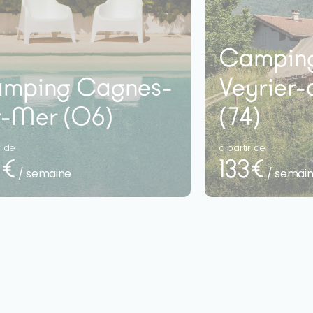
Camping
mping Cagnes-
Veyrier
r-Mer (06)
(74)
r de
à partir de
9€
133€
/ semaine
/ semai