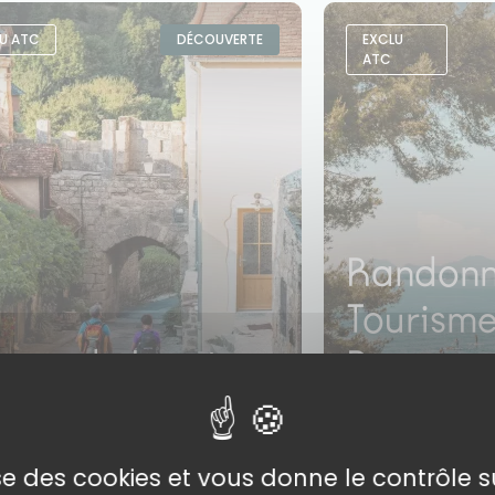
U ATC
DÉCOUVERTE
EXCLU
ATC
Randonn
Tourisme
capade Lotoise
Provenc
r de
à partir de
0€
1 150€
/ personne
/ pe
lise des cookies et vous donne le contrôle 