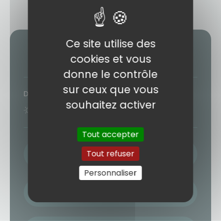
Ce site utilise des
Réservez votre voyage
cookies et vous
donne le contrôle
sur ceux que vous
Durée
souhaitez activer
13 jours
10 nuits
Tout accepter
NOM / PRÉNOM
Tout refuser
Personnaliser
ADRESSE MAIL