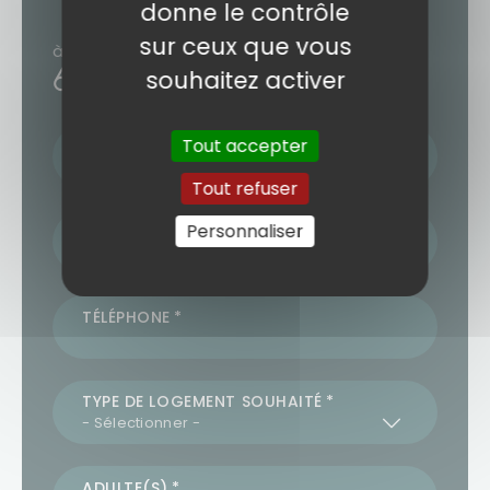
donne le contrôle
sur ceux que vous
à partir de
658€
souhaitez activer
/ personne
Tout accepter
NOM / PRÉNOM
Tout refuser
Personnaliser
ADRESSE MAIL
TÉLÉPHONE
TYPE DE LOGEMENT SOUHAITÉ
ADULTE(S)