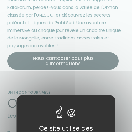
Karakorum, perdez-vous dans la vallée de l'Orkhon
classée par l'UNESCO, et découvrez les secrets
paléontologiques de Gobi Sud. Une aventure
immersive où chaque jour révèle un chapitre unique
de la Mongolie, entre traditions ancestrales et
paysages incroyables !
Nous contacter pour plus
d'informations
UN INCONTOURNABLE
Ouzbékistan
Les trésors cachés de la route de la Soie
Ce site utilise des