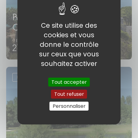
Randonnées autour de
Ce site utilise des
Granville
cookies et vous
à partir de
donne le contrôle
210€
/ personne
sur ceux que vous
souhaitez activer
EXCLU ATC
Tout accepter
Tout refuser
Personnaliser