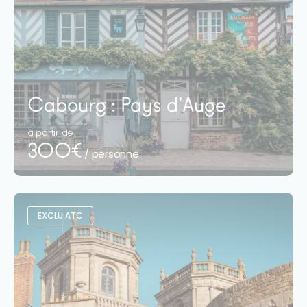
Cabourg : Pays d’Auge
à partir de
300€
/ personne
EXCLU ATC