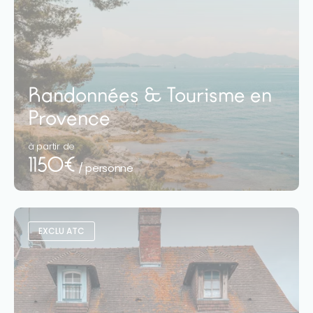
Randonnées & Tourisme en
Provence
à partir de
1150€
/ personne
EXCLU ATC