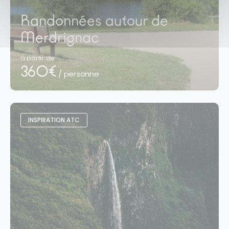
Randonnées autour de
Merdrignac
à partir de
360€
/ personne
INSPIRATION ATC