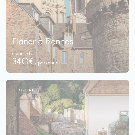
Flâner à Rennes
à partir de
340€
/ personne
EXCLU ATC