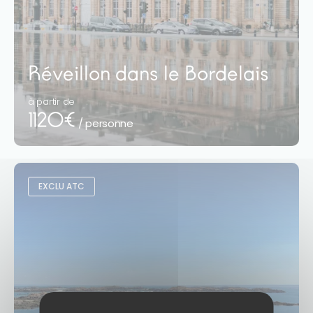
Réveillon dans le Bordelais
à partir de
1120€
/ personne
EXCLU ATC