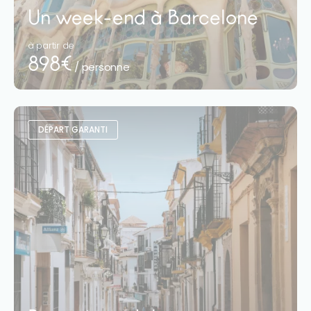
Un week-end à Barcelone
à partir de
898€
/ personne
DÉPART GARANTI