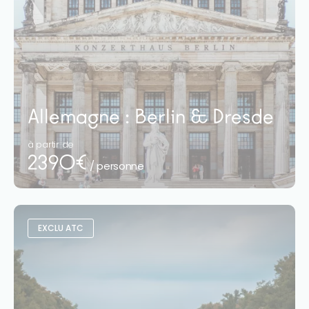
Allemagne : Berlin & Dresde
à partir de
2390€
/ personne
EXCLU ATC