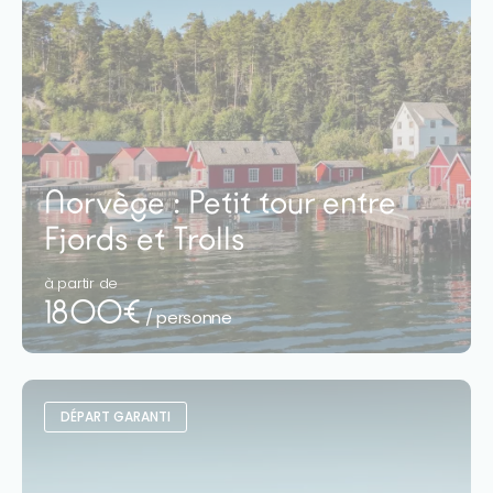
Norvège : Petit tour entre
Fjords et Trolls
à partir de
1800€
/ personne
DÉPART GARANTI