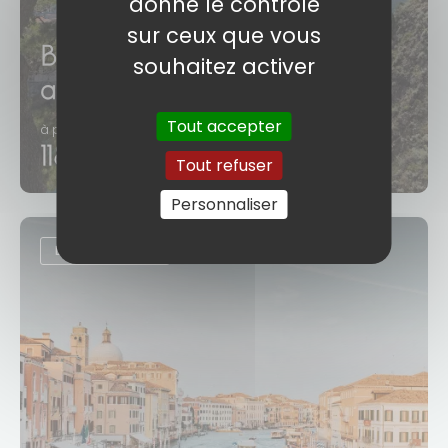
donne le contrôle
sur ceux que vous
Beautés de l'Adriatique en
souhaitez activer
autonomie
Tout accepter
à partir de
1184€
/ personne
Tout refuser
Personnaliser
DÉPART GARANTI