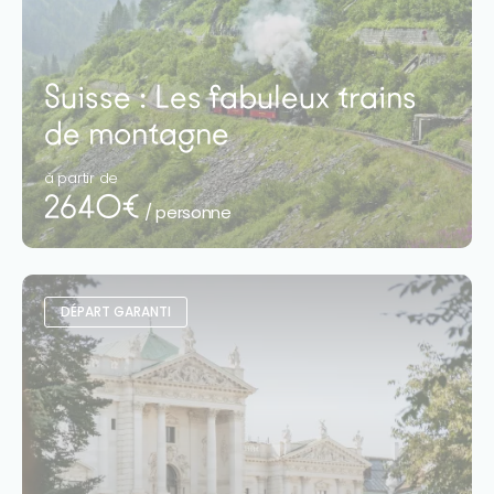
Suisse : Les fabuleux trains
de montagne
à partir de
2640€
/ personne
DÉPART GARANTI