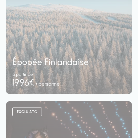
Épopée Finlandaise
à partir de
1996€
/ personne
EXCLU ATC