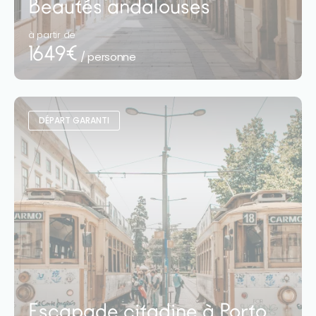
Beautés andalouses
à partir de
1649€
/ personne
DÉPART GARANTI
Escapade citadine à Porto