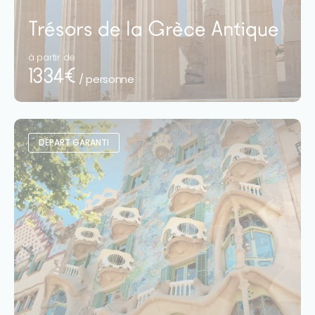
Trésors de la Grèce Antique
à partir de
1334€
/ personne
DÉPART GARANTI