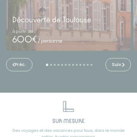
Découverte de Toulouse
à partir de
600€
/ personne
Préc.
Suiv.
SUR MESURE
Des voyages et des vacances pour tous, dans le monde
entier, à votre convenance.