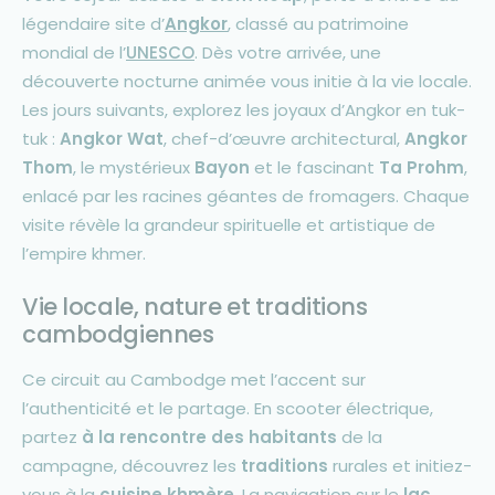
légendaire site d’
Angkor
, classé au patrimoine
mondial de l’
UNESCO
. Dès votre arrivée, une
découverte nocturne animée vous initie à la vie locale.
Les jours suivants, explorez les joyaux d’Angkor en tuk-
tuk :
Angkor Wat
, chef-d’œuvre architectural,
Angkor
Thom
, le mystérieux
Bayon
et le fascinant
Ta Prohm
,
enlacé par les racines géantes de fromagers. Chaque
visite révèle la grandeur spirituelle et artistique de
l’empire khmer.
Vie locale, nature et traditions
cambodgiennes
Ce circuit au Cambodge met l’accent sur
l’authenticité et le partage. En scooter électrique,
partez
à la rencontre des habitants
de la
campagne, découvrez les
traditions
rurales et initiez-
vous à la
cuisine khmère
. La navigation sur le
lac