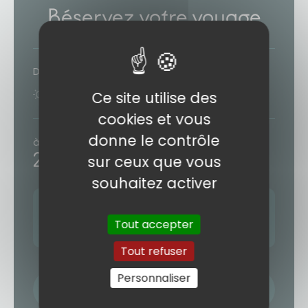
Réservez votre voyage
Durée
11 jours
8 nuits
Ce site utilise des
cookies et vous
donne le contrôle
à partir de
2249€
sur ceux que vous
/ personne
souhaitez activer
Prochain départ :
14 OCTOBRE 2026
Tout accepter
4 autres départs (voir le formulaire)
Tout refuser
Personnaliser
NOM / PRÉNOM