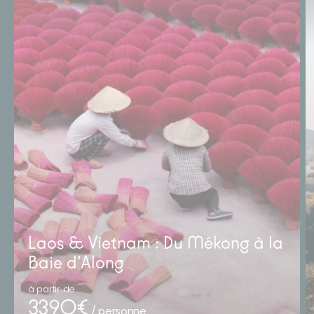
Laos & Vietnam : Du Mékong à la
Baie d’Along
à partir de
3390€
/ personne