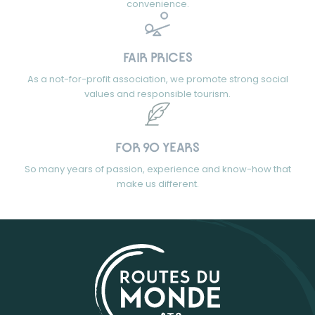
convenience.
FAIR PRICES
As a not-for-profit association, we promote strong social
values and responsible tourism.
FOR 90 YEARS
So many years of passion, experience and know-how that
make us different.