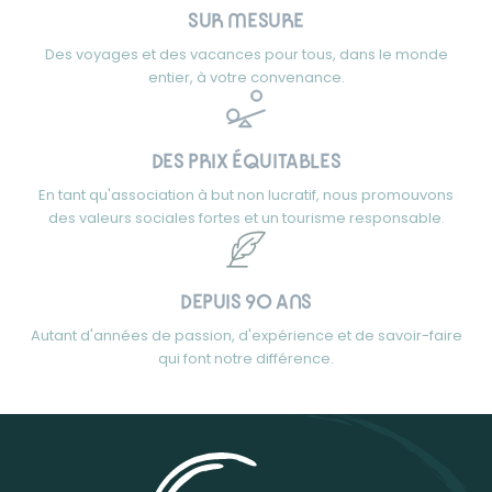
SUR MESURE
Des voyages et des vacances pour tous, dans le monde
entier, à votre convenance.
DES PRIX ÉQUITABLES
En tant qu'association à but non lucratif, nous promouvons
des valeurs sociales fortes et un tourisme responsable.
DEPUIS 90 ANS
Autant d'années de passion, d'expérience et de savoir-faire
qui font notre différence.