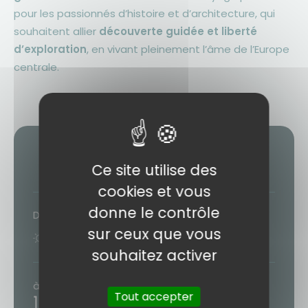
pour les passionnés d’histoire et d’architecture, qui
souhaitent allier
découverte guidée et liberté
d’exploration
, en vivant pleinement l’âme de l’Europe
centrale.
Réservez votre voyage
Ce site utilise des
cookies et vous
donne le contrôle
Durée
sur ceux que vous
8 jours
7 nuits
souhaitez activer
à partir de
Tout accepter
1 390€
/ personne