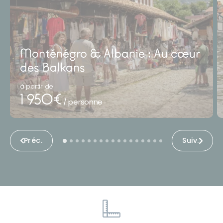
Monténégro & Albanie : Au cœur
des Balkans
à partir de
1 950€
/ personne
Préc.
Suiv.