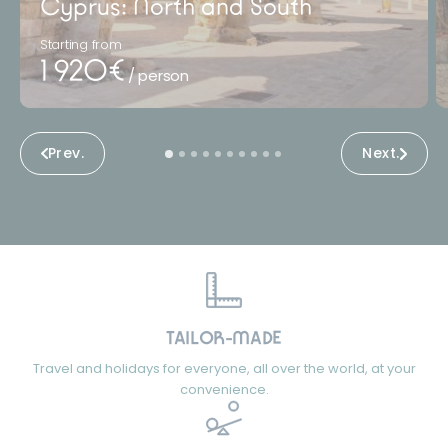
Cyprus: North and South
Starting from
1 920€
/ person
Prev.
Next.
TAILOR-MADE
Travel and holidays for everyone, all over the world, at your
convenience.